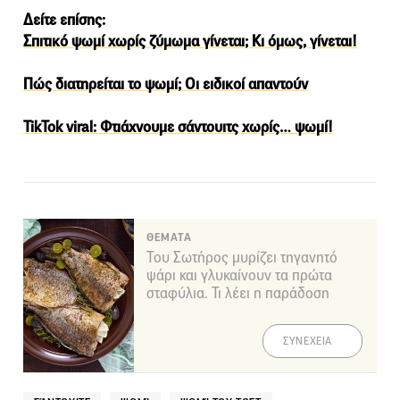
Δείτε επίσης:
Σπιτικό ψωμί χωρίς ζύμωμα γίνεται; Κι όμως, γίνεται!
Πώς διατηρείται το ψωμί; Οι ειδικοί απαντούν
TikTok viral: Φτιάχνουμε σάντουιτς χωρίς… ψωμί!
ΘΕΜΑΤΑ
Του Σωτήρος μυρίζει τηγανητό
ψάρι και γλυκαίνουν τα πρώτα
σταφύλια. Τι λέει η παράδοση
ΣΥΝΕΧΕΙΑ