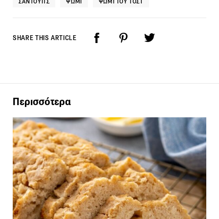
ΣΆΝΤΟΥΙΤΣ
ΨΩΜΊ
ΨΩΜΊ ΤΟΥ ΤΟΣΤ
SHARE THIS ARTICLE
Περισσότερα