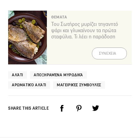
ΘΕΜΑΤΑ
Του Σωτήρος μυρίζει τηγανητό
ψάρι και γλυκαίνουν τα πρώτα
σταφύλια. Τι λέει η παράδοση
ΣΥΝΕΧΕΙΑ
ΑΛΆΤΙ
ΑΠΟΞΗΡΑΜΈΝΑ ΜΥΡΩΔΙΚΆ
ΑΡΩΜΑΤΙΚΌ ΑΛΆΤΙ
ΜΑΓΕΙΡΙΚΈΣ ΣΥΜΒΟΥΛΈΣ
SHARE THIS ARTICLE