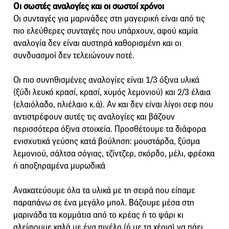
Οι σωστές αναλογίες και οι σωστοί χρόνοι
Οι συνταγές για μαρινάδες στη μαγειρική είναι από τις
πιο ελεύθερες συνταγές που υπάρχουν, αφού καμία
αναλογία δεν είναι αυστηρά καθορισμένη και οι
συνδυασμοί δεν τελειώνουν ποτέ.
Οι πιο συνηθισμένες αναλογίες είναι 1/3 όξινα υλικά
(ξύδι λευκό κρασί, κρασί, χυμός λεμονιού) και 2/3 έλαια
(ελαιόλαδο, ηλιέλαιο κ.ά). Αν και δεν είναι λίγοι σεφ που
αντιστρέφουν αυτές τις αναλογίες και βάζουν
περισσότερα όξινα στοιχεία. Προσθέτουμε τα διάφορα
ενισχυτικά γεύσης κατά βούληση: μουστάρδα, ξύσμα
λεμονιού, σάλτσα σόγιας, τζίντζερ, σκόρδο, μέλι, φρέσκα
ή αποξηραμένα μυρωδικά
Ανακατεύουμε όλα τα υλικά με τη σειρά που είπαμε
παραπάνω σε ένα μεγάλο μπολ. Βάζουμε μέσα στη
μαρινάδα τα κομμάτια από το κρέας ή το ψάρι κι
αλείφουμε καλά με ένα πινέλο (ή με τα χέρια) να πάει