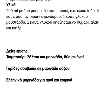
Υλικά
200 ml μαύρη μπύρα, 5 κουτ. σούπας ε.π. ελαιόλαδο, 3
κουτ. σούπας σιρόπι σφενδάμου, 1 κουτ. γλυκού
μουστάρδα, 1 κουτ. γλυκού αποξηραμένο θυμάρι, αλάτι
και πιπέρι
Δείτε επίσης:
Τσιμιτσούρι: Σάλτσα και μαρινάδα, δύο σε ένα!
Γαρίδες σουβλάκι σε μαρινάδα ούζου
Ελληνική μαρινάδα για αρνί και χοιρινό