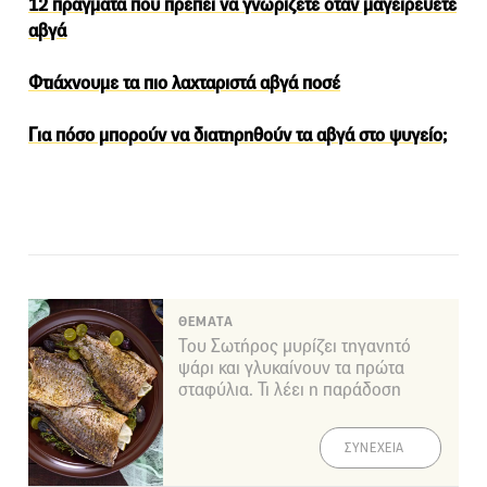
12 πράγματα που πρέπει να γνωρίζετε όταν μαγειρεύετε
αβγά
Φτιάχνουμε τα πιο λαχταριστά αβγά ποσέ
Για πόσο μπορούν να διατηρηθούν τα αβγά στο ψυγείο;
ΘΕΜΑΤΑ
Του Σωτήρος μυρίζει τηγανητό
ψάρι και γλυκαίνουν τα πρώτα
σταφύλια. Τι λέει η παράδοση
ΣΥΝΕΧΕΙΑ