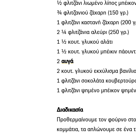
½ φλιτζάνι λιωμένο λίπος μπέικον
¾ φλιτζανιού ζάχαρη (150 γρ.)
1 φλιτζάνι καστανή ζάχαρη (200 γ
2 ¼ φλιτζάνια αλεύρι (250 γρ.)
1 ½ κουτ. γλυκού αλάτι
1 ½ κουτ. γλυκού μπέικιν πάουν
2
αυγά
2 κουτ. γλυκού εκχύλισμα βανίλι
1 φλιτζάνι σοκολάτα κουβερτούρα
1 φλιτζάνι ψημένο μπέικον ψημέν
Διαδικασία
Προθερμαίνουμε τον φούρνο στου
κομμάτια, τα απλώνουμε σε ένα τ