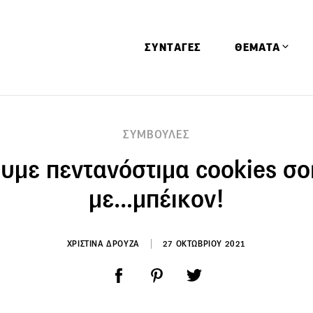
ΣΥΝΤΑΓΕΣ
ΘΕΜΑΤΑ
Απόψεις
ΣΥΜΒΟΥΛΕΣ
Αφιερώματα
υμε πεντανόστιμα cookies σ
Ειδήσεις
Έρευνες
με…μπέικον!
Οινοπνευματώ
Παιδί
ΧΡΙΣΤΙΝΑ ΔΡΟΥΖΑ
27 ΟΚΤΩΒΡΙΟΥ 2021
Υγεία & Διατρ