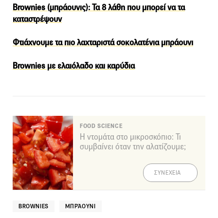
Brownies (μπράουνις): Τα 8 λάθη που μπορεί να τα
καταστρέψουν
Φτιάχνουμε τα πιο λαχταριστά σοκολατένια μπράουνι
Brownies με ελαιόλαδο και καρύδια
FOOD SCIENCE
Η ντομάτα στο μικροσκόπιο: Τι
συμβαίνει όταν την αλατίζουμε;
ΣΥΝΕΧΕΙΑ
BROWNIES
ΜΠΡΆΟΥΝΙ