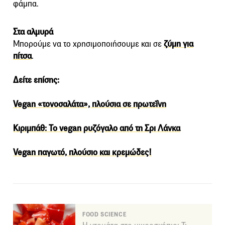
φάμπα.
Στα αλμυρά
Μπορούμε να το χρησιμοποιήσουμε και σε
ζύμη για
πίτσα
.
Δείτε επίσης:
Vegan «τονοσαλάτα», πλούσια σε πρωτεΐνη
Κιριμπάθ: Το vegan ρυζόγαλο από τη Σρι Λάνκα
Vegan παγωτό, πλούσιο και κρεμώδες!
FOOD SCIENCE