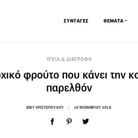
ΣΥΝΤΑΓΕΣ
ΘΕΜΑΤΑ
Απόψεις
ΥΓΕΙΑ & ΔΙΑΤΡΟΦΗ
Αφιερώματα
χικό φρούτο που κάνει την κ
Ειδήσεις
Έρευνες
παρελθόν
Οινοπνευματώ
Παιδί
ΒΙΚΥ ΧΡΙΣΤΟΠΟΥΛΟΥ
14 ΝΟΕΜΒΡΙΟΥ 2018
Υγεία & Διατρ