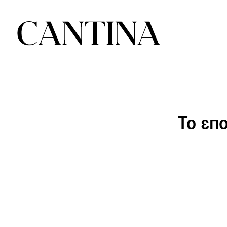
Το επο