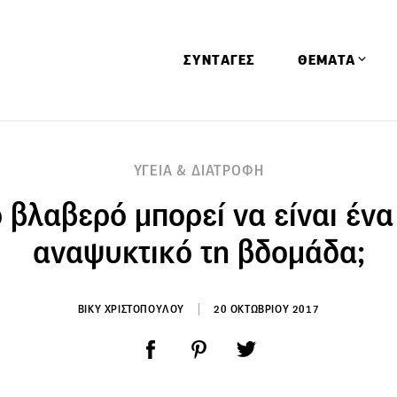
ΣΥΝΤΑΓΕΣ
ΘΕΜΑΤΑ
Απόψεις
ΥΓΕΙΑ & ΔΙΑΤΡΟΦΗ
Αφιερώματα
 βλαβερό μπορεί να είναι ένα
Ειδήσεις
Έρευνες
αναψυκτικό τη βδομάδα;
Οινοπνευματώ
Παιδί
ΒΙΚΥ ΧΡΙΣΤΟΠΟΥΛΟΥ
20 ΟΚΤΩΒΡΙΟΥ 2017
Υγεία & Διατρ