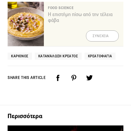
FOOD SCIENCE
Η επιστήμη πίσω από την τέλεια
φάβα
ΣΥΝΕΧΕΙΑ
ΚΑΡΚΊΝΟΣ
ΚΑΤΑΝΆΛΩΣΗ ΚΡΈΑΤΟΣ
ΚΡΕΑΤΟΦΑΓΊΑ
SHARE THIS ARTICLE
Περισσότερα