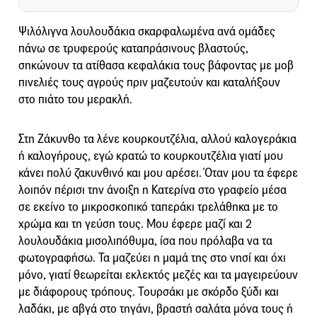
Ψιλόλιγνα λουλουδάκια σκαρφαλωμένα ανά ομάδες
πάνω σε τρυφερούς καταπράσινους βλαστούς,
σηκώνουν τα ατίθασα κεφαλάκια τους βάφοντας με μοβ
πινελιές τους αγρούς πριν μαζευτούν και καταλήξουν
στο πιάτο του μερακλή.
Στη Ζάκυνθο τα λένε κουρκουτζέλια, αλλού καλογεράκια
ή καλογήρους, εγώ κρατώ το κουρκουτζέλια γιατί μου
κάνει πολύ ζακυνθινό και μου αρέσει. Όταν μου τα έφερε
λοιπόν πέρισι την άνοιξη η Κατερίνα στο γραφείο μέσα
σε εκείνο το μικροσκοπικό ταπεράκι τρελάθηκα με το
χρώμα και τη γεύση τους. Μου έφερε μαζί και 2
λουλουδάκια μισολιπόθυμα, ίσα που πρόλαβα να τα
φωτογραφήσω. Τα μαζεύει η μαμά της στο νησί και όχι
μόνο, γιατί θεωρείται εκλεκτός μεζές και τα μαγειρεύουν
με διάφορους τρόπους. Τουρσάκι με σκόρδο ξύδι και
λαδάκι, με αβγά στο τηγάνι, βραστή σαλάτα μόνα τους ή