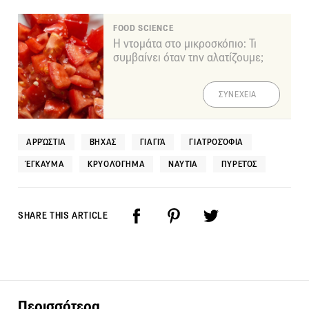
FOOD SCIENCE
Η ντομάτα στο μικροσκόπιο: Τι
συμβαίνει όταν την αλατίζουμε;
ΣΥΝΕΧΕΙΑ
ΑΡΡΏΣΤΙΑ
ΒΉΧΑΣ
ΓΙΑΓΙΆ
ΓΙΑΤΡΟΣΌΦΙΑ
ΈΓΚΑΥΜΑ
ΚΡΥΟΛΌΓΗΜΑ
ΝΑΥΤΊΑ
ΠΥΡΕΤΌΣ
SHARE THIS ARTICLE
Περισσότερα