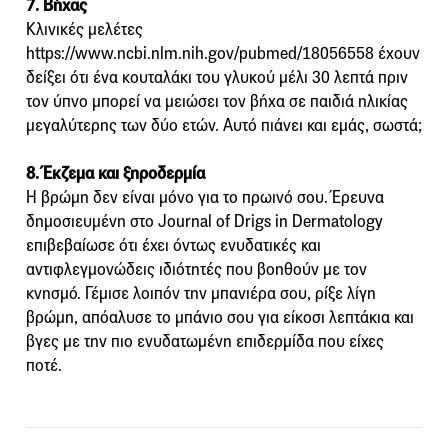
7. Βήχας
Κλινικές μελέτες
https://www.ncbi.nlm.nih.gov/pubmed/18056558 έχουν
δείξει ότι ένα κουταλάκι του γλυκού μέλι 30 λεπτά πριν
τον ύπνο μπορεί να μειώσει τον βήχα σε παιδιά ηλικίας
μεγαλύτερης των δύο ετών. Αυτό πιάνει και εμάς, σωστά;
8. Έκζεμα και ξηροδερμία
Η βρώμη δεν είναι μόνο για το πρωινό σου. Έρευνα
δημοσιευμένη στο Journal of Drigs in Dermatology
επιβεβαίωσε ότι έχει όντως ενυδατικές και
αντιφλεγμονώδεις ιδιότητές που βοηθούν με τον
κνησμό. Γέμισε λοιπόν την μπανιέρα σου, ρίξε λίγη
βρώμη, απόαλυσε το μπάνιο σου για είκοσι λεπτάκια και
βγες με την πιο ενυδατωμένη επιδερμίδα που είχες
ποτέ.