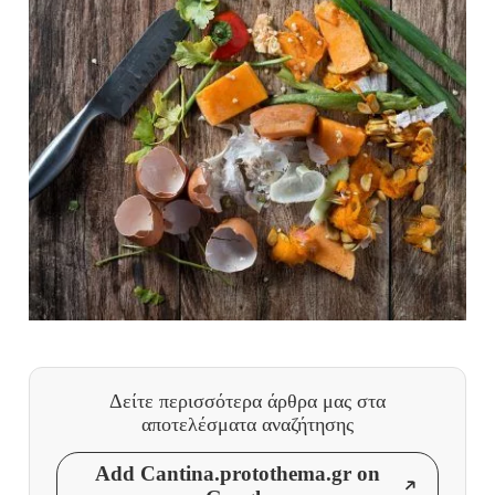
Δείτε περισσότερα άρθρα μας
στα
αποτελέσματα αναζήτησης
Add Cantina.protothema.gr on