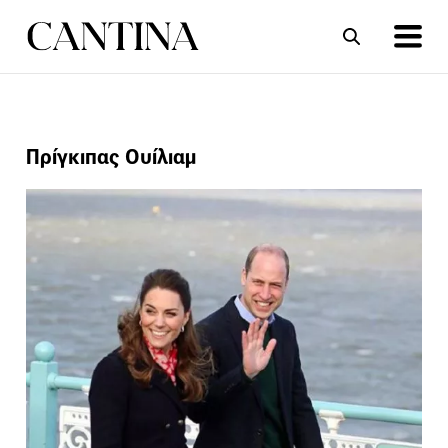
ΣΥΝΤΑΓΕΣ
ΑΡΘΡΑ
Πρίγκιπας Ουίλιαμ