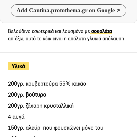
Add Cantina.protothema.gr on Google
Βελούδινο εσωτερικά και λουσμένο με
σοκολάτα
απ’έξω, αυτό το κέικ είναι η απόλυτη γλυκιά απόλαυση
Υλικά
200γρ. κουβερτούρα 55% κακάο
200γρ.
βούτυρο
200γρ. ζάχαρη κρυσταλλική
4 αυγά
150γρ. αλεύρι που φουσκώνει μόνο του