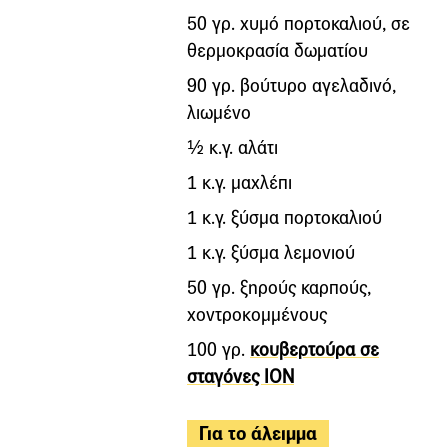
50 γρ. χυμό πορτοκαλιού, σε
θερμοκρασία δωματίου
90 γρ. βούτυρο αγελαδινό,
λιωμένο
½ κ.γ. αλάτι
1 κ.γ. μαχλέπι
1 κ.γ. ξύσμα πορτοκαλιού
1 κ.γ. ξύσμα λεμονιού
50 γρ. ξηρούς καρπούς,
χοντροκομμένους
100 γρ.
κουβερτούρα σε
σταγόνες ΙΟΝ
Για το άλειμμα