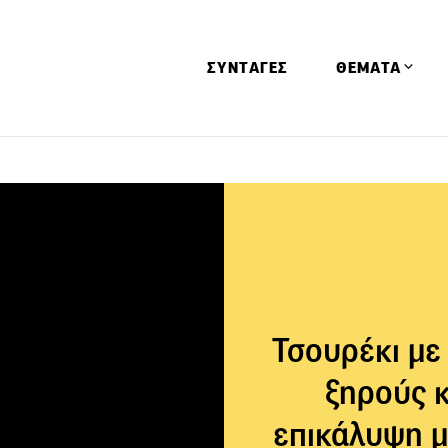
ΣΥΝΤΑΓΕΣ
ΘΕΜΑΤΑ
Απόψεις
Αφιερώματα
Ειδήσεις
Έρευνες
Οινοπνευματώ
Παιδί
Τσουρέκι με
Υγεία & Διατρ
ξηρούς κ
επικάλυψη μ