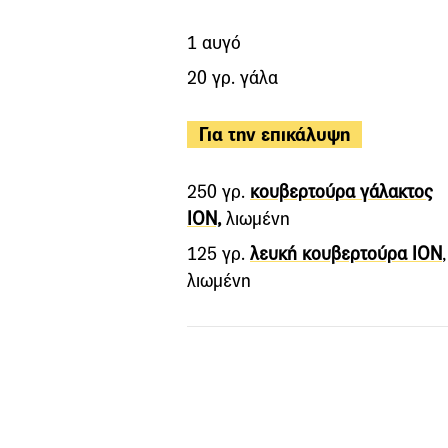
1 αυγό
20 γρ. γάλα
Για την επικάλυψη
250 γρ.
κουβερτούρα γάλακτος
ΙΟΝ,
λιωμένη
125 γρ.
λευκή κουβερτούρα ΙΟΝ
,
λιωμένη