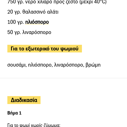
750 γρ. νερό χλιαρό προς ζεστό (μέχρι 40°C)
20 γρ. θαλασσινό αλάτι
100 γρ.
ηλιόσπορο
50 γρ. λιναρόσπορο
Για το εξωτερικό του ψωμιού
σουσάμι, ηλιόσπορο, λιναρόσπορο, βρώμη
Διαδικασία
Βήμα 1
Για το ψωμί χωρίς ζύμωμα: