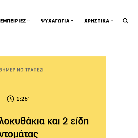
ΕΜΠΕΙΡΙΕΣ
ΨΥΧΑΓΩΓΙΑ
ΧΡΗΣΤΙΚΑ
Εκδηλώσεις
CineFood
Θερμιδομετρητής
Εστιατόρια
Lifestyle
Λεξικό Κουζίνας
ΣΥΝΤΑΓΕΣ
ΑΡΘΡΑ
ΘΗΜΕΡΙΝΟ ΤΡΑΠΕΖΙ
Μαγαζιά
Viral Videos
Συμβουλές
Πρόσωπα
Βιβλία
Τα Φρέσκα Του Μήνα
δη
Προϊόντα
Διαγωνισμοί
Τεχνικές
1:25'
Ταξίδια
Κουίζ
οφή
λοκυθάκια και 2 είδη
ντομάτας