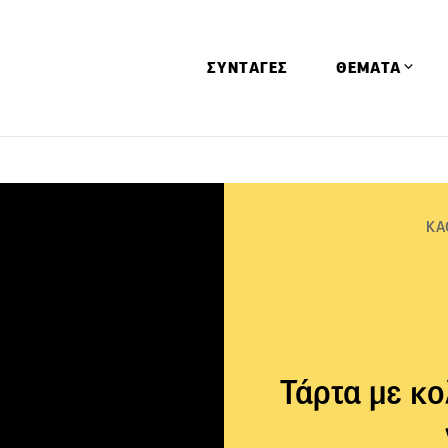
ΣΥΝΤΑΓΕΣ
ΘΕΜΑΤΑ
Απόψεις
Αφιερώματα
ΚΑ
Ειδήσεις
Έρευνες
Οινοπνευματώ
Παιδί
Υγεία & Διατρ
Τάρτα με κο