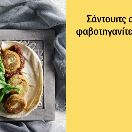
Σάντουιτς 
φαβοτηγανίτε