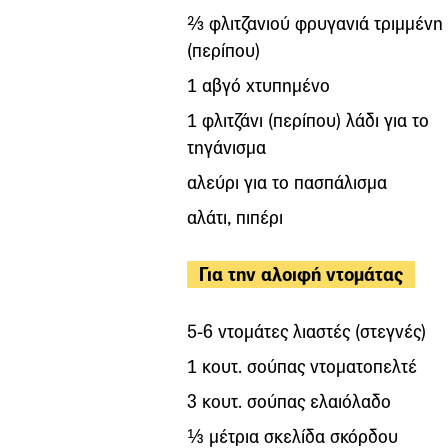
⅔ φλιτζανιού φρυγανιά τριμμένη
(περίπου)
1 αβγό χτυπημένο
1 φλιτζάνι (περίπου) λάδι για το
τηγάνισμα
αλεύρι για το πασπάλισμα
αλάτι, πιπέρι
Για την αλοιφή ντομάτας
5-6 ντομάτες λιαστές (στεγνές)
1 κουτ. σούπας ντοματοπελτέ
3 κουτ. σούπας ελαιόλαδο
⅓ μέτρια σκελίδα σκόρδου