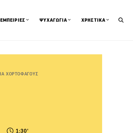
ΕΜΠΕΙΡΙΕΣ
ΨΥΧΑΓΩΓΙΑ
ΧΡΗΣΤΙΚΑ
Εκδηλώσεις
CineFood
Θερμιδομετρητής
Εστιατόρια
Lifestyle
Λεξικό Κουζίνας
ΣΥΝΤΑΓΕΣ
ΑΡΘΡΑ
Μαγαζιά
Viral Videos
Συμβουλές
ΓΙΑ ΧΟΡΤΟΦΑΓΟΥΣ
Πρόσωπα
Βιβλία
Τα Φρέσκα Του Μήνα
δη
Προϊόντα
Διαγωνισμοί
Τεχνικές
Ταξίδια
Κουίζ
οφή
1:30'