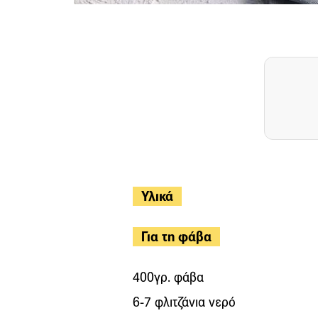
Υλικά
Για τη φάβα
400γρ. φάβα
6-7 φλιτζάνια νερό