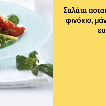
Σαλάτα αστα
φινόκιο, µά
εσ