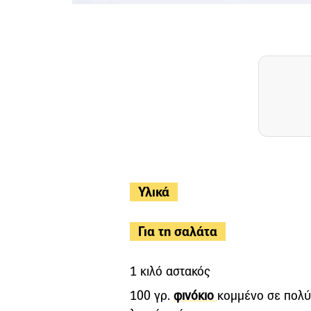
Υλικά
Για τη σαλάτα
1 κιλό αστακός
100 γρ.
φινόκιο
κοµµένο σε πολύ