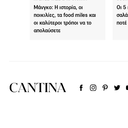
Μάνγκο: Η ιστορία, οι
Οι 5
ποικιλίες, τα food miles και
σαλά
οι καλύτεροι τρόποι να το
ποτέ
απολαύσετε