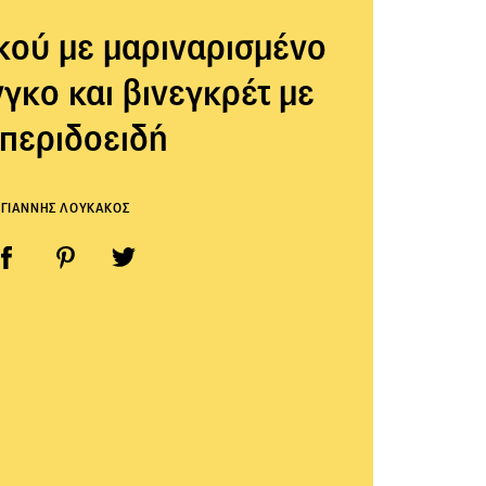
κού µε µαριναρισµένο
νγκο και βινεγκρέτ µε
περιδοειδή
ΓΙΑΝΝΗΣ ΛΟΥΚΑΚΟΣ