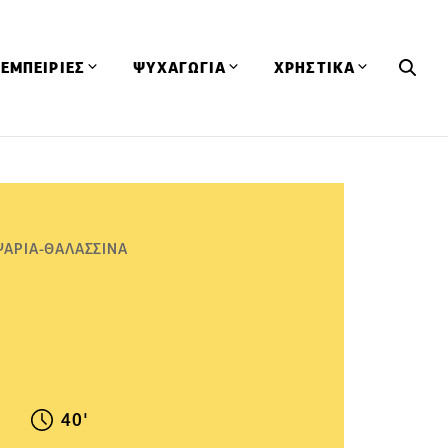
ΕΜΠΕΙΡΙΕΣ
ΨΥΧΑΓΩΓΙΑ
ΧΡΗΣΤΙΚΑ
Εκδηλώσεις
CineFood
Θερμιδομετρητής
Εστιατόρια
Lifestyle
Λεξικό Κουζίνας
ΣΥΝΤΑΓΕΣ
ΑΡΘΡΑ
Μαγαζιά
Viral Videos
Συμβουλές
ΨΑΡΙΑ-ΘΑΛΑΣΣΙΝΑ
Πρόσωπα
Βιβλία
Τα Φρέσκα Του Μήνα
δη
Προϊόντα
Διαγωνισμοί
Τεχνικές
Ταξίδια
Κουίζ
οφή
40'