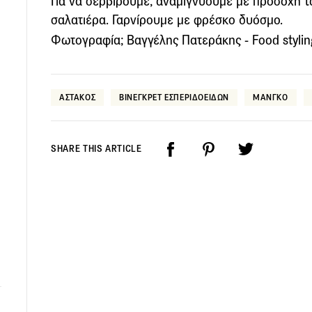
Για να σερβίρουμε, αναµιγνύουµε µε προσοχή τα
σαλατιέρα. Γαρνίρουμε με φρέσκο δυόσμο.
Φωτογραφία; Βαγγέλης Πατεράκης - Food styling
ΑΣΤΑΚΟΣ
ΒΙΝΕΓΚΡΕΤ ΕΣΠΕΡΙΔΟΕΙΔΩΝ
ΜΑΝΓΚΟ
SHARE THIS ARTICLE