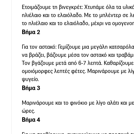
Ετοιµάζουµε τη βινεγκρέτ: Χτυπάμε όλα τα υλικ
ηλιέλαιο και το ελαιόλαδο. Με το µπλέντερ σε 
το ηλιέλαιο και το ελαιόλαδο, µέχρι να οµογενο
Βήμα 2
Για τον αστακό: Γεµίζουµε µια µεγάλη κατσαρόλα
να βράζει, βάζουµε μέσα τον αστακό και τραβάµ
Τον βγάζουµε µετά από 6-7 λεπτά. Καθαρίζουµε
οµοιόµορφες λεπτές φέτες. Μαρινάρουµε µε λί
ψυγείο.
Βήμα 3
Μαρινάρουµε και το φινόκιο µε λίγο αλάτι και µ
ώρες.
Βήμα 4