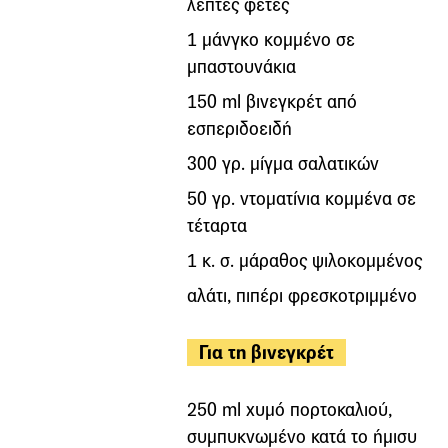
λεπτές φέτες
1 µάνγκο κοµµένο σε
µπαστουνάκια
150 ml βινεγκρέτ από
εσπεριδοειδή
300 γρ. µίγµα σαλατικών
50 γρ. ντοµατίνια κοµµένα σε
τέταρτα
1 κ. σ. µάραθος ψιλοκοµµένος
αλάτι, πιπέρι φρεσκοτριµµένο
Για τη βινεγκρέτ
250 ml χυµό πορτοκαλιού,
συµπυκνωµένο κατά το ήµισυ