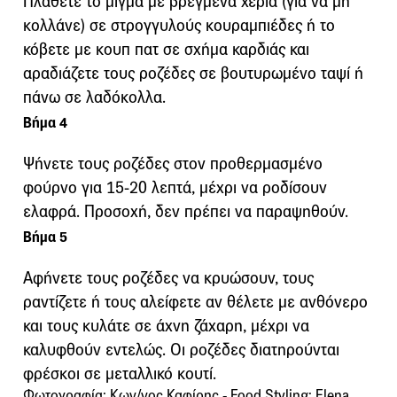
Πλάθετε το μίγμα με βρεγμένα χέρια (για να μη
κολλάνε) σε στρογγυλούς κουραμπιέδες ή το
κόβετε με κουπ πατ σε σχήμα καρδιάς και
αραδιάζετε τους ροζέδες σε βουτυρωμένο ταψί ή
πάνω σε λαδόκολλα.
Βήμα 4
Ψήνετε τους ροζέδες στον προθερμασμένο
φούρνο για 15-20 λεπτά, μέχρι να ροδίσουν
ελαφρά. Προσοχή, δεν πρέπει να παραψηθούν.
Βήμα 5
Αφήνετε τους ροζέδες να κρυώσουν, τους
ραντίζετε ή τους αλείφετε αν θέλετε με ανθόνερο
και τους κυλάτε σε άχνη ζάχαρη, μέχρι να
καλυφθούν εντελώς. Οι ροζέδες διατηρούνται
φρέσκοι σε μεταλλικό κουτί.
Φωτογραφία: Κων/νος Καφίρης - Food Styling: Elena