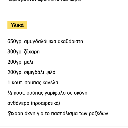
Υλικά
650γρ. αμυγδαλόψιχα ακαθάριστη
300γρ. ζάχαρη
200γρ. μέλι
200γρ. σιμιγδάλι ψιλό
1 κουτ. σούπας κανέλα
½ κουτ. σούπας γαρίφαλο σε σκόνη
ανθόνερο (προαιρετικά)
ζάχαρη άχνη για το πασπάλισμα των ροζέδων