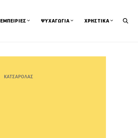
ΕΜΠΕΙΡΙΕΣ
ΨΥΧΑΓΩΓΙΑ
ΧΡΗΣΤΙΚΑ
Εκδηλώσεις
CineFood
Θερμιδομετρητής
Εστιατόρια
Lifestyle
Λεξικό Κουζίνας
ΣΥΝΤΑΓΕΣ
ΑΡΘΡΑ
Μαγαζιά
Viral Videos
Συμβουλές
ΚΑΤΣΑΡΟΛΑΣ
Πρόσωπα
Βιβλία
Τα Φρέσκα Του Μήνα
δη
Προϊόντα
Διαγωνισμοί
Τεχνικές
Ταξίδια
Κουίζ
οφή