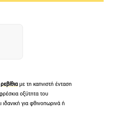
ά
ρεβίθια
με τη καπνιστή ένταση
 φρέσκια οξύτητα του
ι ιδανική για φθινοπωρινά ή