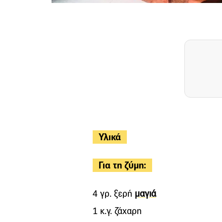
Υλικά
Για τη ζύμη:
4 γρ. ξερή
μαγιά
1 κ.γ. ζάχαρη