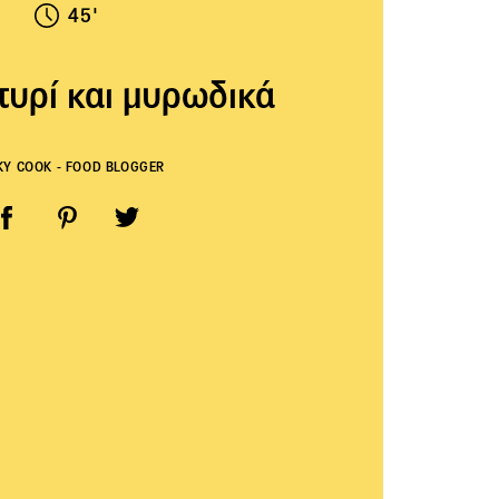
45'
 τυρί και μυρωδικά
KY COOK - FOOD BLOGGER