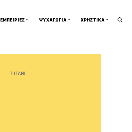
ΕΜΠΕΙΡΙΕΣ
ΨΥΧΑΓΩΓΙΑ
ΧΡΗΣΤΙΚΑ
Εκδηλώσεις
CineFood
Θερμιδομετρητής
Εστιατόρια
Lifestyle
Λεξικό Κουζίνας
ΣΥΝΤΑΓΕΣ
ΑΡΘΡΑ
Μαγαζιά
Viral Videos
Συμβουλές
ΤΗΓΑΝΙ
Πρόσωπα
Βιβλία
Τα Φρέσκα Του Μήνα
δη
Προϊόντα
Διαγωνισμοί
Τεχνικές
Ταξίδια
Κουίζ
οφή