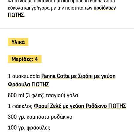
Φτιάχνουμε πεντανόστιμη και δροσερή Panna Cotta
εύκολα και γρήγορα με την ποιότητα των
προϊόντων
ΓΙΩΤΗΣ
.
Υλικά
Μερίδες: 4
1 συσκευασία
Panna Cotta με Σιρόπι με γεύση
Φράουλα ΓΙΩΤΗΣ
600 ml (3 φλιτζ. τσαγιού) γάλα
1 φάκελος
Φρουί Ζελέ με γεύση Ροδάκινο ΓΙΩΤΗΣ
300 γρ. κομπόστα ροδάκινο
100 γρ. φράουλες