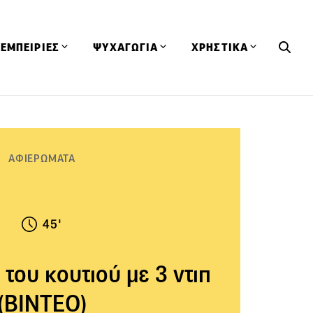
ΕΜΠΕΙΡΙΕΣ
ΨΥΧΑΓΩΓΙΑ
ΧΡΗΣΤΙΚΑ
Εκδηλώσεις
CineFood
Θερμιδομετρητής
Εστιατόρια
Lifestyle
Λεξικό Κουζίνας
ΣΥΝΤΑΓΕΣ
ΑΡΘΡΑ
ΑΦΙΕΡΩΜΑΤΑ
Μαγαζιά
Viral Videos
Συμβουλές
Πρόσωπα
Βιβλία
Τα Φρέσκα Του Μήνα
δη
Προϊόντα
Διαγωνισμοί
Τεχνικές
45'
Ταξίδια
Κουίζ
οφή
του κουτιού με 3 ντιπ
(ΒΙΝΤΕΟ)