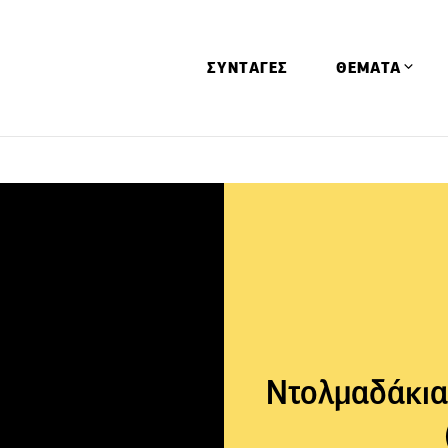
ΣΥΝΤΑΓΕΣ
ΘΕΜΑΤΑ
Απόψεις
Αφιερώματα
Ειδήσεις
Έρευνες
Οινοπνευματώ
Παιδί
Υγεία & Διατρ
Ντολμαδάκια 