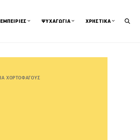
ΕΜΠΕΙΡΙΕΣ
ΨΥΧΑΓΩΓΙΑ
ΧΡΗΣΤΙΚΑ
Εκδηλώσεις
CineFood
Θερμιδομετρητής
Εστιατόρια
Lifestyle
Λεξικό Κουζίνας
ΣΥΝΤΑΓΕΣ
ΑΡΘΡΑ
Μαγαζιά
Viral Videos
Συμβουλές
ΓΙΑ ΧΟΡΤΟΦΑΓΟΥΣ
Πρόσωπα
Βιβλία
Τα Φρέσκα Του Μήνα
δη
Προϊόντα
Διαγωνισμοί
Τεχνικές
Ταξίδια
Κουίζ
οφή