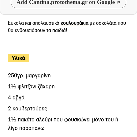
Add Cantina.protothema.gr on Google
Εύκολα και απολαυστικά
κουλουράκια
με σοκολάτα που
θα ενθουσιάσουν τα παιδιά!
Υλικά
250γρ. μαργαρίνη
1½ φλιτζάνι ζάχαρη
4 αβγά
2 κουβερτούρες
1½ πακέτο αλεύρι που φουσκώνει μόνο του ή
λίγο παραπανω