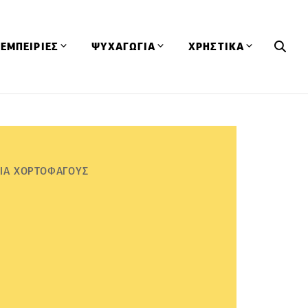
ΕΜΠΕΙΡΙΕΣ
ΨΥΧΑΓΩΓΙΑ
ΧΡΗΣΤΙΚΑ
Εκδηλώσεις
CineFood
Θερμιδομετρητής
Εστιατόρια
Lifestyle
Λεξικό Κουζίνας
ΣΥΝΤΑΓΕΣ
ΑΡΘΡΑ
Μαγαζιά
Viral Videos
Συμβουλές
ΓΙΑ ΧΟΡΤΟΦΑΓΟΥΣ
Πρόσωπα
Βιβλία
Τα Φρέσκα Του Μήνα
δη
Προϊόντα
Διαγωνισμοί
Τεχνικές
Ταξίδια
Κουίζ
οφή