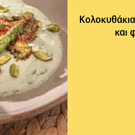
Κολοκυθάκια
και φ