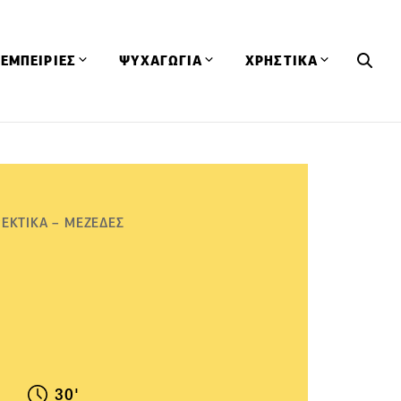
ΕΜΠΕΙΡΙΕΣ
ΨΥΧΑΓΩΓΙΑ
ΧΡΗΣΤΙΚΑ
Εκδηλώσεις
CineFood
Θερμιδομετρητής
Εστιατόρια
Lifestyle
Λεξικό Κουζίνας
ΣΥΝΤΑΓΕΣ
ΑΡΘΡΑ
Μαγαζιά
Viral Videos
Συμβουλές
ΕΚΤΙΚΑ – ΜΕΖΕΔΕΣ
Πρόσωπα
Βιβλία
Τα Φρέσκα Του Μήνα
δη
Προϊόντα
Διαγωνισμοί
Τεχνικές
Ταξίδια
Κουίζ
οφή
30'