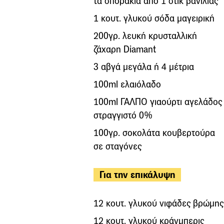
τα σποράκια από 1 στικ βανίλιας
1 κουτ. γλυκού σόδα μαγειρική
200γρ. λευκή κρυσταλλική
ζάχαρη Diamant
3 αβγά μεγάλα ή 4 μέτρια
100ml ελαιόλαδο
100ml ΓΑΛΠΟ γιαούρτι αγελάδος
στραγγιστό 0%
100γρ. σοκολάτα κουβερτούρα
σε σταγόνες
Για την επικάλυψη
12 κουτ. γλυκού νιφάδες βρώμης
12 κουτ. γλυκού κράνμπερις