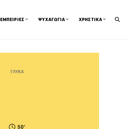
ΕΜΠΕΙΡΙΕΣ
ΨΥΧΑΓΩΓΙΑ
ΧΡΗΣΤΙΚΑ
Εκδηλώσεις
CineFood
Θερμιδομετρητής
Εστιατόρια
Lifestyle
Λεξικό Κουζίνας
ΣΥΝΤΑΓΕΣ
ΑΡΘΡΑ
Μαγαζιά
Viral Videos
Συμβουλές
ΓΛΥΚΑ
Πρόσωπα
Βιβλία
Τα Φρέσκα Του Μήνα
δη
Προϊόντα
Διαγωνισμοί
Τεχνικές
Ταξίδια
Κουίζ
οφή
50'