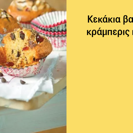
Κεκάκια βα
κράμπερις 