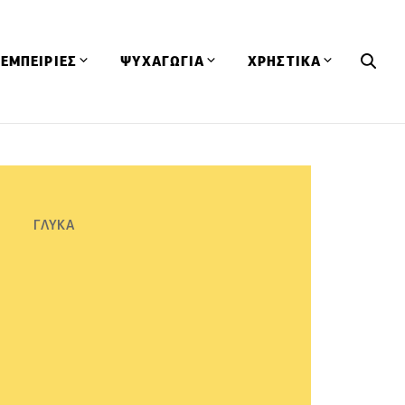
ΕΜΠΕΙΡΙΕΣ
ΨΥΧΑΓΩΓΙΑ
ΧΡΗΣΤΙΚΑ
Εκδηλώσεις
CineFood
Θερμιδομετρητής
Εστιατόρια
Lifestyle
Λεξικό Κουζίνας
ΣΥΝΤΑΓΕΣ
ΑΡΘΡΑ
Μαγαζιά
Viral Videos
Συμβουλές
ΓΛΥΚΑ
Πρόσωπα
Βιβλία
Τα Φρέσκα Του Μήνα
δη
Προϊόντα
Διαγωνισμοί
Τεχνικές
Ταξίδια
Κουίζ
οφή