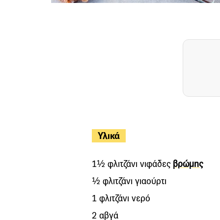
Υλικά
1½ φλιτζάνι νιφάδες
βρώμης
½ φλιτζάνι γιαούρτι
1 φλιτζάνι νερό
2 αβγά