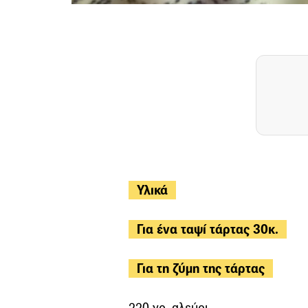
Υλικά
Για ένα ταψί τάρτας 30κ.
Για τη ζύμη της τάρτας
220 γρ. αλεύρι