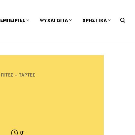
ΕΜΠΕΙΡΙΕΣ
ΨΥΧΑΓΩΓΙΑ
ΧΡΗΣΤΙΚΑ
Εκδηλώσεις
CineFood
Θερμιδομετρητής
Εστιατόρια
Lifestyle
Λεξικό Κουζίνας
ΣΥΝΤΑΓΕΣ
ΑΡΘΡΑ
Μαγαζιά
Viral Videos
Συμβουλές
ΠΙΤΕΣ – ΤΑΡΤΕΣ
Πρόσωπα
Βιβλία
Τα Φρέσκα Του Μήνα
δη
Προϊόντα
Διαγωνισμοί
Τεχνικές
Ταξίδια
Κουίζ
οφή
0'