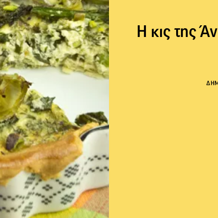
Η κις της Άν
ΔΗ