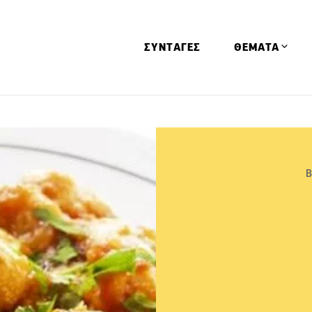
ΣΥΝΤΑΓΕΣ
ΘΕΜΑΤΑ
Απόψεις
Αφιερώματα
Ειδήσεις
Β
Έρευνες
Οινοπνευματώ
Παιδί
Υγεία & Διατρ