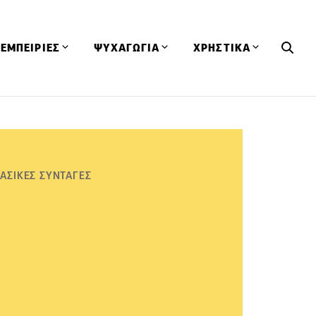
ΕΜΠΕΙΡΙΕΣ
ΨΥΧΑΓΩΓΙΑ
ΧΡΗΣΤΙΚΑ
Εκδηλώσεις
CineFood
Θερμιδομετρητής
Εστιατόρια
Lifestyle
Λεξικό Κουζίνας
ΣΥΝΤΑΓΕΣ
ΑΡΘΡΑ
Μαγαζιά
Viral Videos
Συμβουλές
ΑΣΙΚΕΣ ΣΥΝΤΑΓΕΣ
Πρόσωπα
Βιβλία
Τα Φρέσκα Του Μήνα
δη
Προϊόντα
Διαγωνισμοί
Τεχνικές
Ταξίδια
Κουίζ
οφή