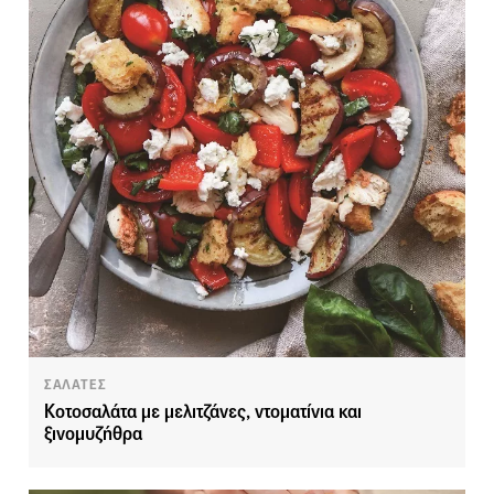
ΣΑΛΑΤΕΣ
Κοτοσαλάτα με μελιτζάνες, ντοματίνια και
ξινομυζήθρα