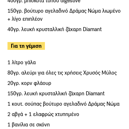
400γρ. μπισκότα τύπου digestive
150γρ. βούτυρο αγελαδινό Δράμας Νώμα λιωμένο
+ λίγο επιπλέον
40γρ. λευκή κρυσταλλική ζάχαρη Diamant
Για τη γέμιση
1 λίτρο γάλα
80γρ. αλεύρι για όλες τις χρήσεις Χρυσός Μύλος
20γρ. κορν φλάουρ
150γρ. λευκή κρυσταλλική ζάχαρη Diamant
1 κουτ. σούπας βούτυρο αγελαδινό Δράμας Νώμα
2 αβγά + 1 ελαφρώς χτυπημένο
1 βανίλια σε σκόνη