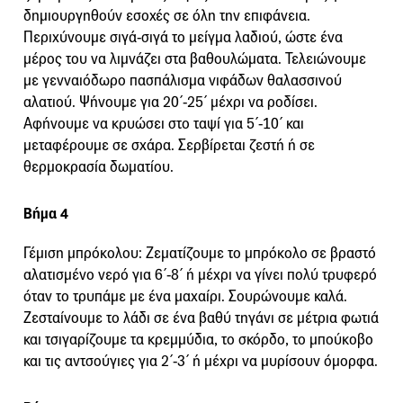
δημιουργηθούν εσοχές σε όλη την επιφάνεια.
Περιχύνουμε σιγά-σιγά το μείγμα λαδιού, ώστε ένα
μέρος του να λιμνάζει στα βαθουλώματα. Τελειώνουμε
με γενναιόδωρο πασπάλισμα νιφάδων θαλασσινού
αλατιού. Ψήνουμε για 20΄-25΄ μέχρι να ροδίσει.
Αφήνουμε να κρυώσει στο ταψί για 5΄-10΄ και
μεταφέρουμε σε σχάρα. Σερβίρεται ζεστή ή σε
θερμοκρασία δωματίου.
Βήμα 4
Γέμιση μπρόκολου: Ζεματίζουμε το μπρόκολο σε βραστό
αλατισμένο νερό για 6΄-8΄ ή μέχρι να γίνει πολύ τρυφερό
όταν το τρυπάμε με ένα μαχαίρι. Σουρώνουμε καλά.
Ζεσταίνουμε το λάδι σε ένα βαθύ τηγάνι σε μέτρια φωτιά
και τσιγαρίζουμε τα κρεμμύδια, το σκόρδο, το μπούκοβο
και τις αντσούγιες για 2΄-3΄ ή μέχρι να μυρίσουν όμορφα.