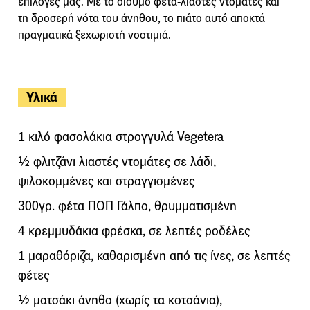
επιλογές μας. Με το δίδυμο φέτα-λιαστές ντομάτες και
τη δροσερή νότα του άνηθου, το πιάτο αυτό αποκτά
πραγματικά ξεχωριστή νοστιμιά.
Υλικά
1 κιλό φασολάκια στρογγυλά Vegetera
½ φλιτζάνι λιαστές ντομάτες σε λάδι,
ψιλοκομμένες και στραγγισμένες
300γρ. φέτα ΠΟΠ Γάλπο, θρυμματισμένη
4 κρεμμυδάκια φρέσκα, σε λεπτές ροδέλες
1 μαραθόριζα, καθαρισμένη από τις ίνες, σε λεπτές
φέτες
½ ματσάκι άνηθο (χωρίς τα κοτσάνια),