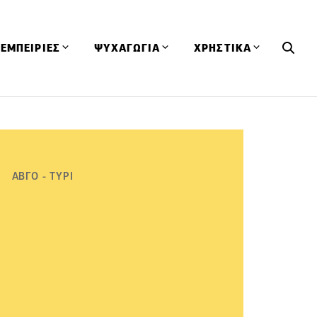
ΕΜΠΕΙΡΙΕΣ
ΨΥΧΑΓΩΓΙΑ
ΧΡΗΣΤΙΚΑ
Εκδηλώσεις
CineFood
Θερμιδομετρητής
Εστιατόρια
Lifestyle
Λεξικό Κουζίνας
ΣΥΝΤΑΓΕΣ
ΑΡΘΡΑ
Μαγαζιά
Viral Videos
Συμβουλές
ΑΒΓΟ - ΤΥΡΙ
Πρόσωπα
Βιβλία
Τα Φρέσκα Του Μήνα
δη
Προϊόντα
Διαγωνισμοί
Τεχνικές
Ταξίδια
Κουίζ
οφή