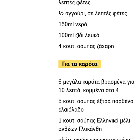
λεπτές φέτες
½ αγγούρι, σε λεπτές φέτες
150ml νερό
100ml ξίδι λευκό
4 κουτ. σούπας ζάχαρη
Για τα καρότα
6 μεγάλα καρότα βρασμένα για
10 λεπτά, κομμένα στα 4
5 κουτ. σούπας έξτρα παρθένο
ελαιόλαδο
1 κουτ. σούπας Ελληνικό μέλι
ανθέων Γλυκάνθη
αλάτι, πιπέρι φρεσκοτριμμένο