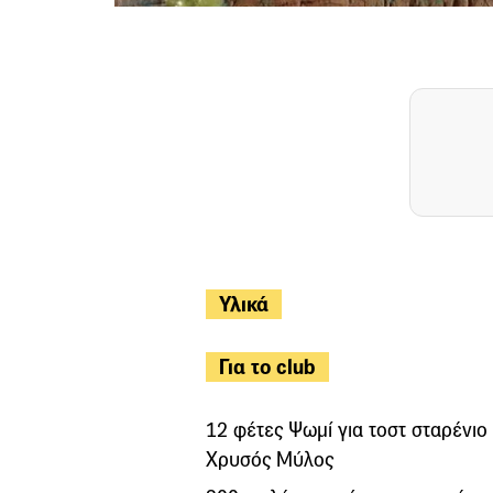
Υλικά
Για το club
12 φέτες Ψωμί για τοστ σταρένιο
Χρυσός Μύλος