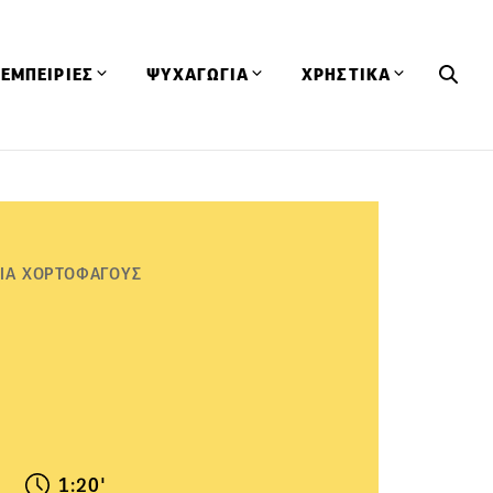
ΕΜΠΕΙΡΙΕΣ
ΨΥΧΑΓΩΓΙΑ
ΧΡΗΣΤΙΚΑ
Εκδηλώσεις
CineFood
Θερμιδομετρητής
Εστιατόρια
Lifestyle
Λεξικό Κουζίνας
ΣΥΝΤΑΓΕΣ
ΑΡΘΡΑ
Μαγαζιά
Viral Videos
Συμβουλές
ΓΙΑ ΧΟΡΤΟΦΑΓΟΥΣ
Πρόσωπα
Βιβλία
Τα Φρέσκα Του Μήνα
δη
Προϊόντα
Διαγωνισμοί
Τεχνικές
Ταξίδια
Κουίζ
οφή
1:20'