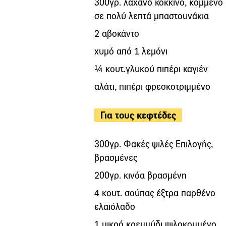
300γρ. λάχανο κόκκινο, κομμένο
σε πολύ λεπτά μπαστουνάκια
2 αβοκάντο
χυμό από 1 λεμόνι
¼ κουτ.γλυκού πιπέρι καγιέν
αλάτι, πιπέρι φρεσκοτριμμένο
Για τους κεφτέδες
300γρ. Φακές ψιλές Επιλογής,
βρασμένες
200γρ. κινόα βρασμένη
4 κουτ. σούπας έξτρα παρθένο
ελαιόλαδο
1 μικρό κρεμμύδι ψιλοκομμένο,