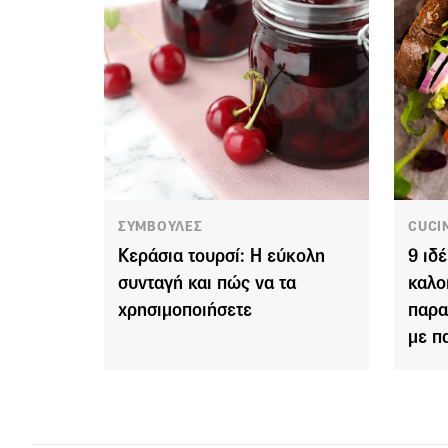
ΣΥΜΒΟΥΛΕΣ
CUCI
Κεράσια τουρσί: Η εύκολη
9 ιδ
συνταγή και πώς να τα
καλο
χρησιμοποιήσετε
παρα
με π