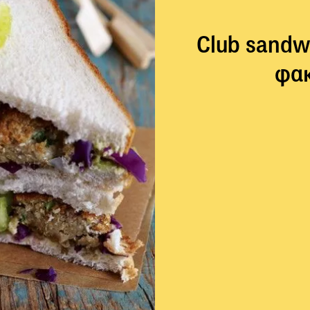
Club sandw
φακ