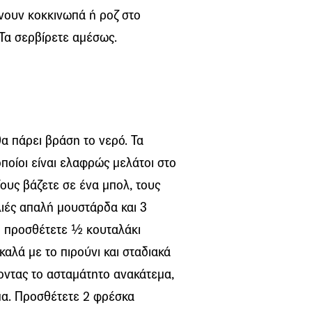
ένουν κοκκινωπά ή ροζ στο
 Τα σερβίρετε αμέσως.
θα πάρει βράση το νερό. Τα
οποίοι είναι ελαφρώς μελάτοι στο
Τους βάζετε σε ένα μπολ, τους
λιές απαλή μουστάρδα και 3
αι προσθέτετε ½ κουταλάκι
καλά με το πιρούνι και σταδιακά
οντας το ασταμάτητο ανακάτεμα,
έμα. Προσθέτετε 2 φρέσκα