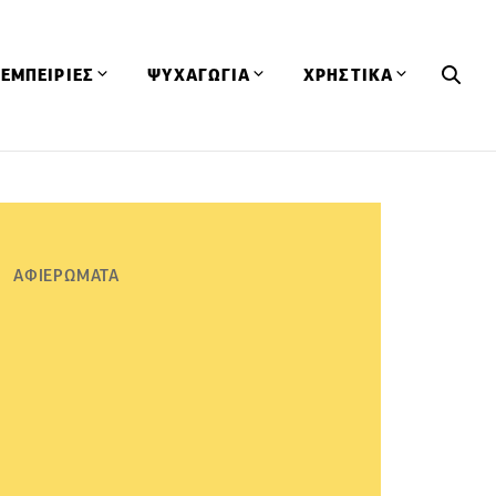
ΕΜΠΕΙΡΙΕΣ
ΨΥΧΑΓΩΓΙΑ
ΧΡΗΣΤΙΚΑ
Εκδηλώσεις
CineFood
Θερμιδομετρητής
Εστιατόρια
Lifestyle
Λεξικό Κουζίνας
ΣΥΝΤΑΓΕΣ
ΑΡΘΡΑ
Μαγαζιά
Viral Videos
Συμβουλές
ΑΦΙΕΡΩΜΑΤΑ
Πρόσωπα
Βιβλία
Τα Φρέσκα Του Μήνα
δη
Προϊόντα
Διαγωνισμοί
Τεχνικές
Ταξίδια
Κουίζ
οφή