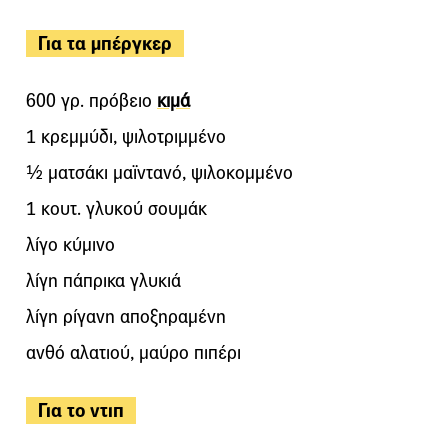
Για τα μπέργκερ
600 γρ. πρόβειο
κιμά
1 κρεμμύδι, ψιλοτριμμένο
½ ματσάκι μαϊντανό, ψιλοκομμένο
1 κουτ. γλυκού σουμάκ
λίγο κύμινο
λίγη πάπρικα γλυκιά
λίγη ρίγανη αποξηραμένη
ανθό αλατιού, μαύρο πιπέρι
Για το ντιπ