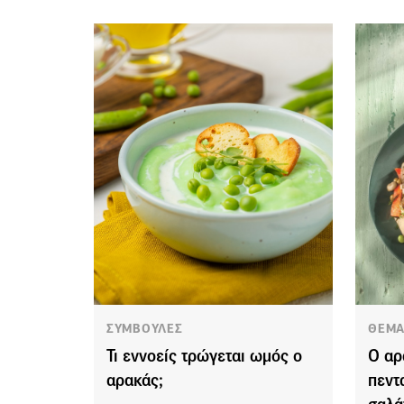
ΣΥΜΒΟΥΛΕΣ
ΘΕΜΑ
Τι εννοείς τρώγεται ωμός ο
Ο αρ
αρακάς;
πεντ