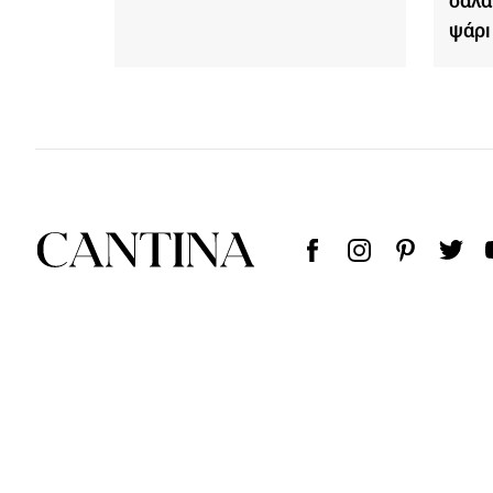
σαλά
ψάρι