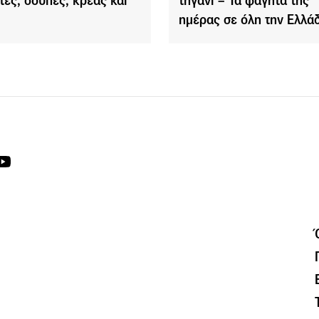
τες, σούπες, κρέας και
τηγάνι – Τα φαγητά της
ημέρας σε όλη την Ελλά