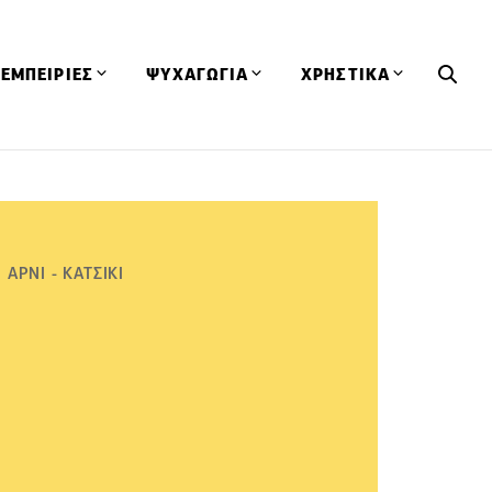
ΕΜΠΕΙΡΙΕΣ
ΨΥΧΑΓΩΓΙΑ
ΧΡΗΣΤΙΚΑ
Εκδηλώσεις
CineFood
Θερμιδομετρητής
Εστιατόρια
Lifestyle
Λεξικό Κουζίνας
ΣΥΝΤΑΓΕΣ
ΑΡΘΡΑ
Μαγαζιά
Viral Videos
Συμβουλές
ΑΡΝΙ - ΚΑΤΣΙΚΙ
Πρόσωπα
Βιβλία
Τα Φρέσκα Του Μήνα
δη
Προϊόντα
Διαγωνισμοί
Τεχνικές
Ταξίδια
Κουίζ
οφή