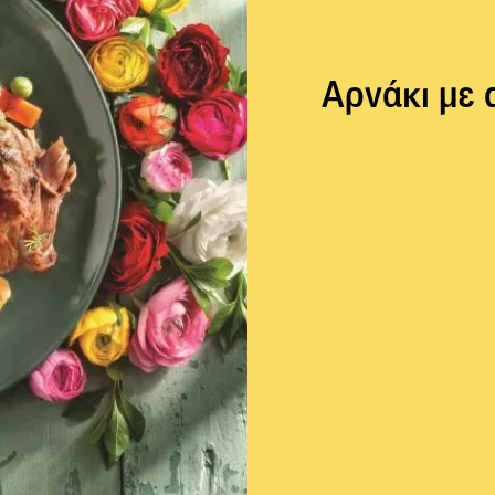
Aρνάκι με 