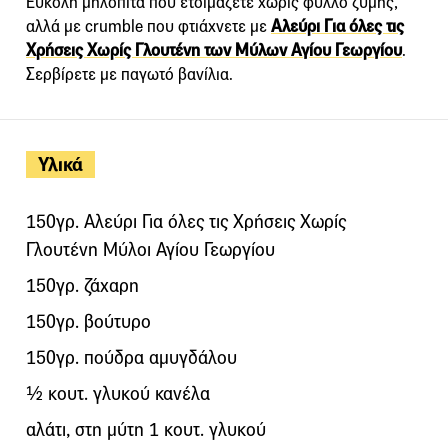
Εύκολη μηλόπιτα που ετοιμάζετε χωρίς φύλλο ζύμης,
αλλά με crumble που φτιάχνετε με
Αλεύρι Για όλες τις
Χρήσεις Χωρίς Γλουτένη των Μύλων Αγίου Γεωργίου
.
Σερβίρετε με παγωτό βανίλια.
Υλικά
150γρ. Αλεύρι Για όλες τις Χρήσεις Χωρίς
Γλουτένη Μύλοι Αγίου Γεωργίου
150γρ. ζάχαρη
150γρ. βούτυρο
150γρ. πούδρα αμυγδάλου
½ κουτ. γλυκού κανέλα
αλάτι, στη μύτη 1 κουτ. γλυκού