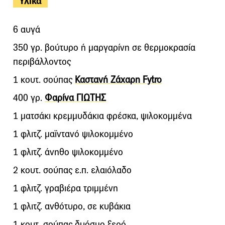
Υλικά
6 αυγά
350 γρ. βούτυρο ή μαργαρίνη σε θερμοκρασία
περιβάλλοντος
1 κουτ. σούπας
Καστανή Ζάχαρη Fytro
400 γρ.
Φαρίνα ΓΙΩΤΗΣ
1 ματσάκι κρεμμυδάκια φρέσκα, ψιλοκομμένα
1 φλιτζ. μαϊντανό ψιλοκομμένο
1 φλιτζ. άνηθο ψιλοκομμένο
2 κουτ. σούπας ε.π. ελαιόλαδο
1 φλιτζ. γραβιέρα τριμμένη
1 φλιτζ. ανθότυρο, σε κυβάκια
1 κουτ. σούπας δυόσμο ξερό