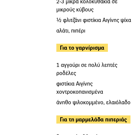
2-3 μικρά κολοκυθάκια σε
μικρούς κύβους
½ φλιτζάνι φιστίκια Αιγίνης ψίχα
αλάτι, πιπέρι
Για το γαρνίρισμα
1 αγγούρι σε πολύ λεπτές
ροδέλες
φιστίκια Αιγίνης
χοντροκοπανισμένα
άνηθο ψιλοκομμένο, ελαιόλαδο
Για τη μαρμελάδα πιπεριάς