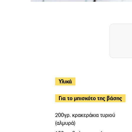
Υλικά
Για το μπισκότο της βάσης
200γρ. κρακεράκια τυριού
(αλμυρά)