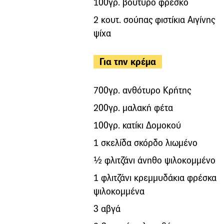
100γρ. βούτυρο φρέσκο
2 κουτ. σούπας φιστίκια Αιγίνης
ψίχα
Για την κρέμα
700γρ. ανθότυρο Κρήτης
200γρ. μαλακή φέτα
100γρ. κατίκι Δομοκού
1 σκελίδα σκόρδο λιωμένο
½ φλιτζάνι άνηθο ψιλοκομμένο
1 φλιτζάνι κρεμμυδάκια φρέσκα
ψιλοκομμένα
3 αβγά