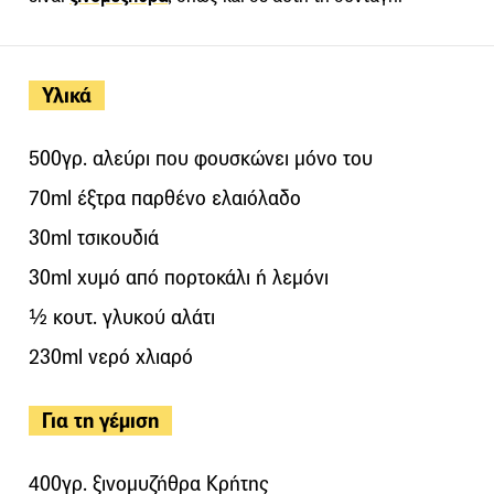
Υλικά
500γρ. αλεύρι που φουσκώνει μόνο του
70ml έξτρα παρθένο ελαιόλαδο
30ml τσικουδιά
30ml χυμό από πορτοκάλι ή λεμόνι
½ κουτ. γλυκού αλάτι
230ml νερό χλιαρό
Για τη γέμιση
400γρ. ξινομυζήθρα Κρήτης