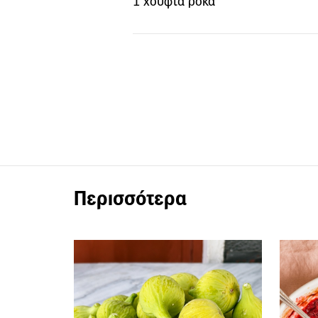
1 χούφτα ρόκα
Περισσότερα