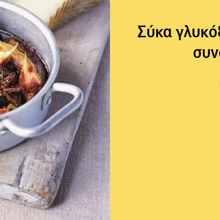
Σύκα γλυκόξ
συν