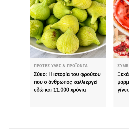
ΠΡΩΤΕΣ ΥΛΕΣ & ΠΡΟΪΟΝΤΑ
ΣΥΜΒ
Σύκο: Η ιστορία του φρούτου
Ξεχά
που ο άνθρωπος καλλιεργεί
μαρμ
εδώ και 11.000 χρόνια
γίνε