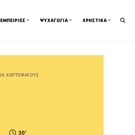
ΕΜΠΕΙΡΙΕΣ
ΨΥΧΑΓΩΓΙΑ
ΧΡΗΣΤΙΚΑ
Εκδηλώσεις
CineFood
Θερμιδομετρητής
Εστιατόρια
Lifestyle
Λεξικό Κουζίνας
ΣΥΝΤΑΓΕΣ
ΑΡΘΡΑ
Μαγαζιά
Viral Videos
Συμβουλές
ΓΙΑ ΧΟΡΤΟΦΑΓΟΥΣ
Πρόσωπα
Βιβλία
Τα Φρέσκα Του Μήνα
δη
Προϊόντα
Διαγωνισμοί
Τεχνικές
Ταξίδια
Κουίζ
οφή
30'