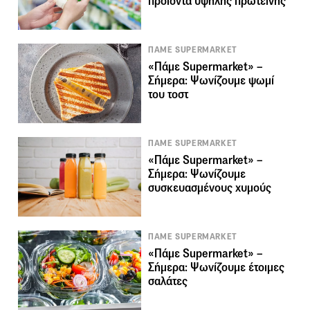
προϊόντα υψηλής πρωτεΐνης
ΠΑΜΕ SUPERMARKET
«Πάμε Supermarket» –
Σήμερα: Ψωνίζουμε ψωμί
του τοστ
ΠΑΜΕ SUPERMARKET
«Πάμε Supermarket» –
Σήμερα: Ψωνίζουμε
συσκευασμένους χυμούς
ΠΑΜΕ SUPERMARKET
«Πάμε Supermarket» –
Σήμερα: Ψωνίζουμε έτοιμες
σαλάτες