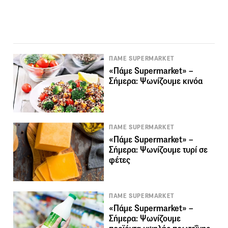
ΠΑΜΕ SUPERMARKET
«Πάμε Supermarket» –
Σήμερα: Ψωνίζουμε κινόα
ΠΑΜΕ SUPERMARKET
«Πάμε Supermarket» –
Σήμερα: Ψωνίζουμε τυρί σε
φέτες
ΠΑΜΕ SUPERMARKET
«Πάμε Supermarket» –
Σήμερα: Ψωνίζουμε