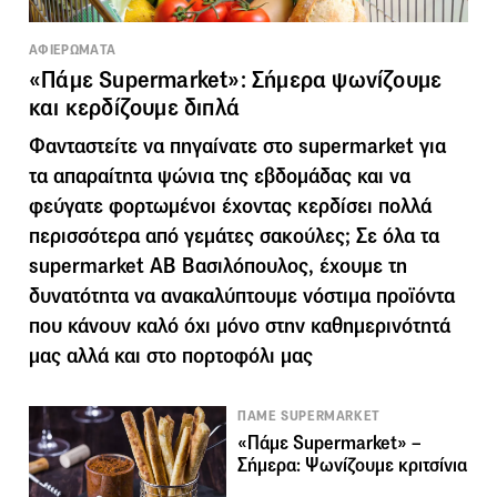
ΑΦΙΕΡΩΜΑΤΑ
«Πάμε Supermarket»: Σήμερα ψωνίζουμε
και κερδίζουμε διπλά
Φανταστείτε να πηγαίνατε στο supermarket για
τα απαραίτητα ψώνια της εβδομάδας και να
φεύγατε φορτωμένοι έχοντας κερδίσει πολλά
περισσότερα από γεμάτες σακούλες; Σε όλα τα
supermarket ΑΒ Βασιλόπουλος, έχουμε τη
δυνατότητα να ανακαλύπτουμε νόστιμα προϊόντα
που κάνουν καλό όχι μόνο στην καθημερινότητά
μας αλλά και στο πορτοφόλι μας
ΠΑΜΕ SUPERMARKET
«Πάμε Supermarket» –
Σήμερα: Ψωνίζουμε κριτσίνια