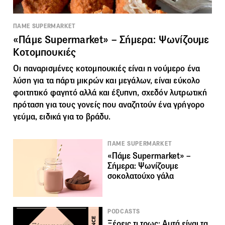
ΠΑΜΕ SUPERMARKET
«Πάμε Supermarket» – Σήμερα: Ψωνίζουμε
Κοτομπουκιές
Οι παναρισμένες
κοτομπουκιές
είναι η νούμερο ένα
λύση για τα πάρτι μικρών και μεγάλων, είναι εύκολο
φοιτητικό φαγητό αλλά και έξυπνη, σχεδόν λυτρωτική
πρόταση για τους γονείς που αναζητούν ένα γρήγορο
γεύμα, ειδικά για το βράδυ.
ΠΑΜΕ SUPERMARKET
«Πάμε Supermarket» –
Σήμερα: Ψωνίζουμε
σοκολατούχο γάλα
PODCASTS
Ξέρεις τι τρως; Αυτά είναι τα