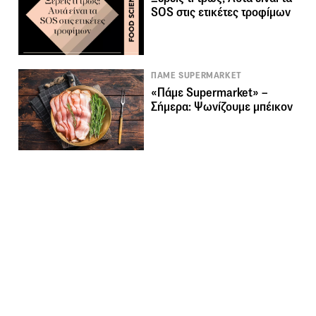
SOS στις ετικέτες τροφίμων
ΠΑΜΕ SUPERMARKET
«Πάμε Supermarket» –
Σήμερα: Ψωνίζουμε μπέικον