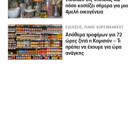
πόσο κοστίζει σήμερα για μια
4μελή οικογένεια
ΕΙΔΗΣΕΙΣ, ΠΑΜΕ SUPERMARKET
Απόθεμα τροφίμων για 72
ώρες ζητά η Κομισιόν – Τι
πρέπει να έχουμε για ώρα
ανάγκης