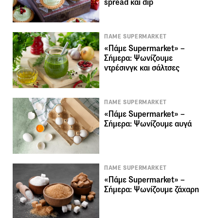
spread και dip
ΠΑΜΕ SUPERMARKET
«Πάμε Supermarket» –
Σήμερα: Ψωνίζουμε
ντρέσινγκ και σάλτσες
ΠΑΜΕ SUPERMARKET
«Πάμε Supermarket» –
Σήμερα: Ψωνίζουμε αυγά
ΠΑΜΕ SUPERMARKET
«Πάμε Supermarket» –
Σήμερα: Ψωνίζουμε ζάχαρη