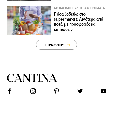
ΑΒ ΒΑΣΙΛΟΠΟΥΛΟΣ, ΑΦΙΕΡΩΜΑΤΑ
Πόσα ξοδεύω στο
supermarket; Λιγότερα από
ποτέ, με προσφορές και
εκπτώσεις
ΠΕΡΙΣΣΟΤΕΡΑ