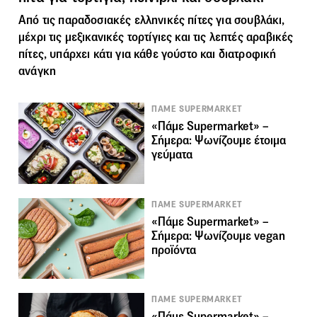
Από τις παραδοσιακές ελληνικές
πίτες
για σουβλάκι,
μέχρι τις μεξικανικές τορτίγιες και τις λεπτές αραβικές
πίτες, υπάρχει κάτι για κάθε γούστο και διατροφική
ανάγκη
ΠΑΜΕ SUPERMARKET
«Πάμε Supermarket» –
Σήμερα: Ψωνίζουμε έτοιμα
γεύματα
ΠΑΜΕ SUPERMARKET
«Πάμε Supermarket» –
Σήμερα: Ψωνίζουμε vegan
προϊόντα
ΠΑΜΕ SUPERMARKET
«Πάμε Supermarket» –