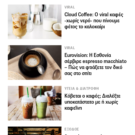
VIRAL
Cloud Coffee: O viral καφές
-χωρίς νερό- που πίνουμε
φέτος το καλοκαίρι
VIRAL
Eurovision: Η Εσθονία
σέρβιρε espresso macchiato
– Πώς να φτιάξετε τον δικό
σας στο σπίτι
ΥΓΕΙΑ & ΔΙΑΤΡΟΦΗ
Κόβεται ο καφές; Διαλέξτε
υποκατάστατο με ή χωρίς
καφεΐνη
ΕΞΟΔΟΣ